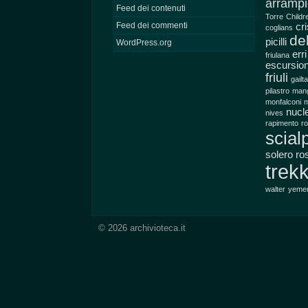
arrampi
Feed dei contenuti
Torre
Childr
Feed dei commenti
cr
coglians
del
picilli
WordPress.org
err
friulana
escursio
friuli
gailt
pilastro
mang
monfalconi
m
nucl
nives
rapimento
ro
scial
solero ro
trek
walter
yeme
© 2026 archivioteca.it